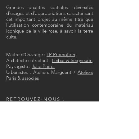
Grandes qualités spatiales, diversités
d'usages et d'appropriations caractérisent
cet important projet au même titre que
l'utilisation contemporaine du matériau
iconique de la ville rose, à savoir la terre
cuite.
Maître d'Ouvrage :
LP Promotion
Architecte cotraitant :
Leibar & Seigneurin
Paysagiste :
Julie Poirel
Urbanistes : Ateliers Marguerit /
Ateliers
Paris & associés
RETROUVEZ-NOUS :
5 Rue Saint-Saëns
31300 TOULOUSE
8 Avenue de la Martelle
81150 TERSSAC