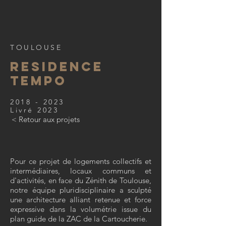
TOULOUSE
RESIDENCE
TEMPO
2018 - 2023
Livré 2023
< Retour aux projets
Pour ce projet de logements collectifs et
intermédiaires, locaux communs et
d'activités, en face du Zénith de Toulouse,
notre équipe pluridisciplinaire a sculpté
une architecture alliant retenue et force
expressive dans la volumétrie issue du
plan guide de la ZAC de la Cartoucherie.